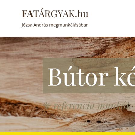
FA
TÁRGYAK.hu
Józsa András megmunkálásában
Bútor ké
❈
referencia munkák