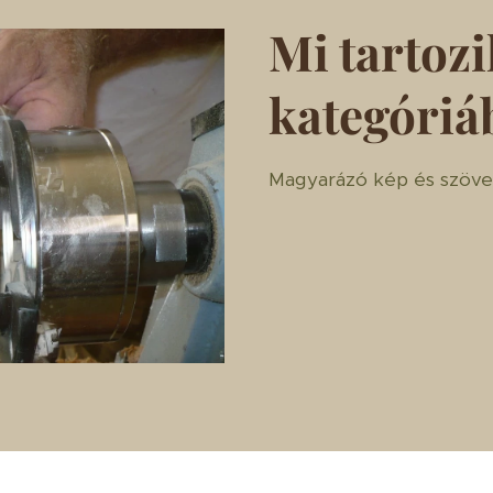
Mi tartozi
kategóriá
Magyarázó kép és szöveg f