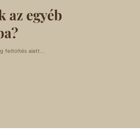
k az egyéb
ba?
eltöltés alatt....