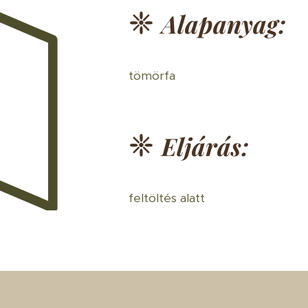
❈
Alapanyag:
tömörfa
❈
Eljárás:
feltöltés alatt