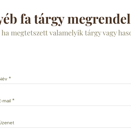
yéb fa tárgy megrendel
, ha megtetszett valamelyik tárgy vagy has
Név
E-mail
Üzenet